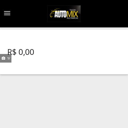
Navegação
R$ 0,00
1
/